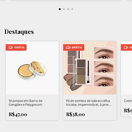
Destaques
GRÁTIS
GRÁTIS
G
Shampoo em Barra de
Pó de sombra de sobrancelha
Crem
Gengibre e Polygonum
tricolor, impermeável, à prova
de suor, natural, duradouro,
R$9
tridimensional, forma
R$47,00
R$38,00