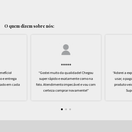
O quem dizem sobre nós:
⭐️⭐️⭐️⭐️⭐️
nefício!
“Gostei muito da qualidade! Chegou
“Adorei a exp
o e entrega
super rápido e exatamente como na
usar, o pag
idado em cada
foto. Atendimento impecável e vou com
produto ve
certeza comprar novamente!”
Sup